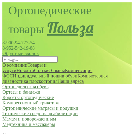
Польза
8-900-94-777-54
8-952-542-19-88
Обратный звонок
О компании
Товары и
услуги
Новости
Статьи
Отзывы
Компенсация
ФСС
Индивидуальный пошив обуви
Компьютерная
диагностика плоскостопия
Наши адреса
Ортопедическая обувь
Ортезы и бандажи
Корсеты ортопедические
Компрессионный трикотаж
Ортопедические матрасы и подушки
Технические средства реабилитации
Мамам и новорожденным
Медтехника и массажеры